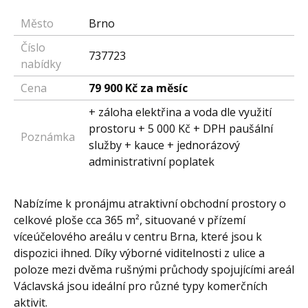
Město
Brno
Číslo
737723
nabídky
Cena
79 900 Kč za měsíc
+ záloha elektřina a voda dle využití
prostoru + 5 000 Kč + DPH paušální
Poznámka
služby + kauce + jednorázový
administrativní poplatek
Nabízíme k pronájmu atraktivní obchodní prostory o
celkové ploše cca 365 m², situované v přízemí
víceúčelového areálu v centru Brna, které jsou k
dispozici ihned. Díky výborné viditelnosti z ulice a
poloze mezi dvěma rušnými průchody spojujícími areál
Václavská jsou ideální pro různé typy komerčních
aktivit.