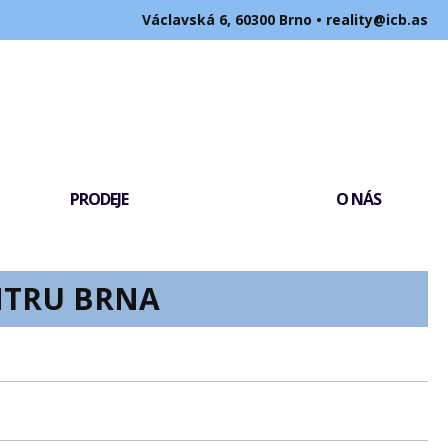
Václavská 6, 60300 Brno •
reality@icb.as
PRODEJE
O NÁS
NTRU BRNA