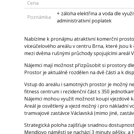
Cena
+ záloha elektřina a voda dle využ
Poznámka
administrativní poplatek
Nabízíme k pronájmu atraktivní komerční prostor
víceúčelového areálu v centru Brna, které jsou k d
mezi dvěma rušnými průchody spojujícími areál Vá
Nájemci mají možnost přizpůsobit si prostory dle
Prostor je aktuálně rozdělen na dvě části a k dispo
Vstup do areálu i samotných prostor je možný nep
fitness centrum i rezidenční část s 350 jednotkam
Nájemci mohou využít možnost koupi vjezdové k
Areál je osvětlený a vjezd možný i pro nákladní 
tramvajové zastávce Václavská (mimo jiné, zastávk
Strategická poloha zajišťuje snadnou dostupnost
Mendlovo náměstí se nachází 3 minuty pěšky, a H