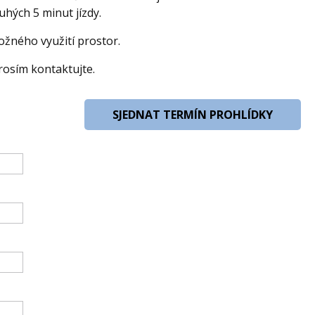
hých 5 minut jízdy.
ožného využití prostor.
rosím kontaktujte.
SJEDNAT TERMÍN PROHLÍDKY