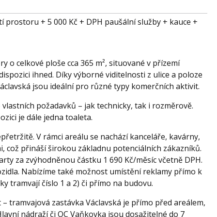
ití prostoru + 5 000 Kč + DPH paušální služby + kauce +
y o celkové ploše cca 365 m², situované v přízemí
ispozici ihned. Díky výborné viditelnosti z ulice a poloze
clavská jsou ideální pro různé typy komerčních aktivit.
 vlastních požadavků – jak technicky, tak i rozměrově.
zici je dále jedna toaleta.
řetržitě. V rámci areálu se nachází kanceláře, kavárny,
i, což přináší širokou základnu potenciálních zákazníků.
arty za zvýhodněnou částku 1 690 Kč/měsíc včetně DPH.
vozidla. Nabízíme také možnost umístění reklamy přímo k
y tramvají číslo 1 a 2) či přímo na budovu.
 – tramvajová zastávka Václavská je přímo před areálem,
lavní nádraží či OC Vaňkovka jsou dosažitelné do 7