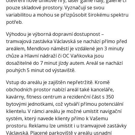
otevření nové únikové hry, laser game haly, galerie či
pouze skladové prostory. Vyznačují se svou
variabilitou a mohou se přizpůsobit širokému spektru
potřeb.
Výhodou je výborná dopravní dostupnost –
tramvajová zastávka Václavská se nachází přímo před
areálem, Mendlovo náměstí je vzdálené jen 3 minuty
chůze a Hlavní nádraží či OC Vaňkovka jsou
dosažitelné do 7 minut jízdy autem. Areál se nachází
pouhých 5 minut od výstaviště.
Vstup do areálu je zajištěn nepřetržitě. Kromě
obchodních prostor nabízí areál také kanceláře,
kavárny, fitness centrum a rezidenční část s 350
bytovými jednotkami, což vytváří přímou potenciální
klientelu. V rámci areálu je možné umístit navigační
systém, který navede klienty přímo k Vašemu
prostoru. Reklamu lze umístit i u tramvajové zastávky
Václavská. Placené parkoviště v areálu usnadní