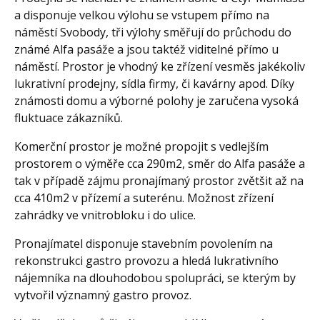
a disponuje velkou výlohu se vstupem přímo na
náměstí Svobody, tři výlohy směřují do průchodu do
známé Alfa pasáže a jsou taktéž viditelné přímo u
náměstí. Prostor je vhodný ke zřízení vesměs jakékoliv
lukrativní prodejny, sídla firmy, či kavárny apod. Díky
známosti domu a výborné polohy je zaručena vysoká
fluktuace zákazníků.
Komerční prostor je možné propojit s vedlejším
prostorem o výměře cca 290m2, směr do Alfa pasáže a
tak v případě zájmu pronajímaný prostor zvětšit až na
cca 410m2 v přízemí a suterénu. Možnost zřízení
zahrádky ve vnitrobloku i do ulice.
Pronajímatel disponuje stavebním povolením na
rekonstrukci gastro provozu a hledá lukrativního
nájemníka na dlouhodobou spolupráci, se kterým by
vytvořil významný gastro provoz.