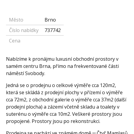
Město
Brno
Číslo nabídky
737742
Cena
Nabízíme k pronájmu luxusní obchodní prostory v
samém centru Brna, přímo na frekventované části
náměstí Svobody.
Jedná se o prodejnu o celkové výměře cca 120m2,
která se skládá z prodejní plochy v přízemí o výměře
cca 72m2, z obchodní galerie o výměře cca 37m2 (další
prodejní plocha) a zázemí včetně skladu a toalety v
suterénu o výměře cca 10m2. Veškeré prostory jsou
propojené. Prostory jsou po rekonstrukci.
Prodejna se nachází ve známém domě u Čtyř Mamlasů