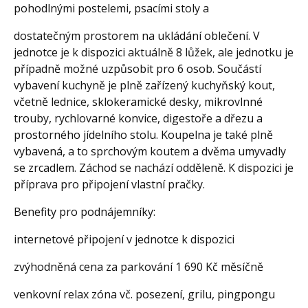
pohodlnými postelemi, psacími stoly a
dostatečným prostorem na ukládání oblečení. V
jednotce je k dispozici aktuálně 8 lůžek, ale jednotku je
případně možné uzpůsobit pro 6 osob. Součástí
vybavení kuchyně je plně zařízený kuchyňský kout,
včetně lednice, sklokeramické desky, mikrovlnné
trouby, rychlovarné konvice, digestoře a dřezu a
prostorného jídelního stolu. Koupelna je také plně
vybavená, a to sprchovým koutem a dvěma umyvadly
se zrcadlem. Záchod se nachází odděleně. K dispozici je
příprava pro připojení vlastní pračky.
Benefity pro podnájemníky:
internetové připojení v jednotce k dispozici
zvýhodněná cena za parkování 1 690 Kč měsíčně
venkovní relax zóna vč. posezení, grilu, pingpongu