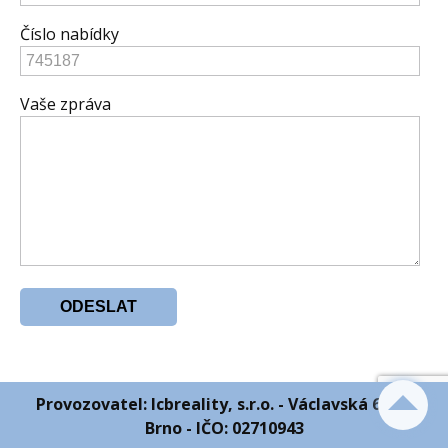
Číslo nabídky
Vaše zpráva
Provozovatel: Icbreality, s.r.o. - Václavská 6 603
Brno - IČO: 02710943